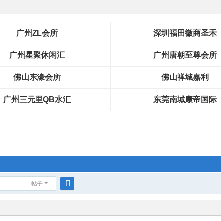
广州ZL会所
深圳福田徽商圣禾
广州星聚休闲汇
广州唐朝至尊会所
佛山东濠会所
佛山禅城嘉利
广州三元里QB水汇
东莞南城康帝国际
帖子
搜
索