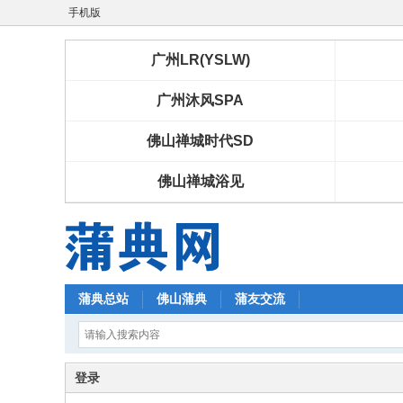
手机版
广州LR(YSLW)
广州沐风SPA
佛山禅城时代SD
佛山禅城浴见
蒲典总站
佛山蒲典
蒲友交流
登录